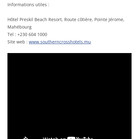
Informations utiles :
Hôtel Preskil Beach Resort, Route côtière, Pointe Jérome,
Mahébourg
Tel : +230 604 1000
Site web :
www.southerncrosshotels.mu